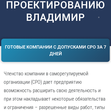
ПРОЕКТИРОВАНИЮ
Саратов
Волгоград
Севастополь
Воронеж
ВЛАДИМИР
Симферополь
Е
Смоленск
Екатеринбург
Сочи
Ставрополь
И
Т
Иваново
ГОТОВЫЕ КОМПАНИИ С ДОПУСКАМИ СРО ЗА 7
Ижевск
Тамбов
ДНЕЙ
Иркутск
Тверь
Тольятти
К
Томск
Казань
Членство компании в саморегулируемой
Тула
Калининград
Тюмень
организации (СРО) дает предприятию
Калуга
У
Кемерово
возможность расширить свою деятельность и
Киров
Улан-Удэ
при этом накладывает некоторые обязательства
Краснодар
Ульяновск
и ограничения – разрешенные виды работ, типы
Красноярск
Уфа