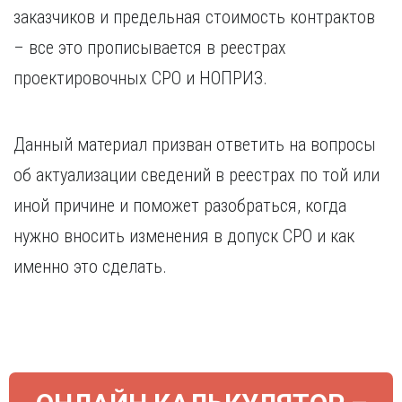
Курган
заказчиков и предельная стоимость контрактов
Х
Курск
– все это прописывается в реестрах
Хабаровск
Л
проектировочных СРО и НОПРИЗ.
Ч
Липецк
Чебоксары
М
Челябинск
Данный материал призван ответить на вопросы
Магнитогорск
Череповец
Махачкала
Чита
об актуализации сведений в реестрах по той или
Мурманск
Я
иной причине и поможет разобраться, когда
Н
Ярославль
нужно вносить изменения в допуск СРО и как
Набережные Челны
именно это сделать.
Нижний Новгород
Нижний Тагил
Новокузнецк
Новосибирск