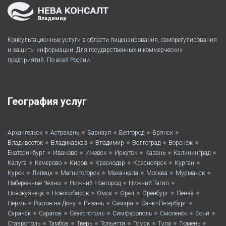
Владимир
Консультационные услуги в области лицензирования, саморегулирования
и защиты информации. Для государственных и коммерческих
предприятий. По всей России.
География услуг
•
•
•
•
•
Архангельск
Астрахань
Барнаул
Белгород
Брянск
•
•
•
•
•
Владивосток
Владикавказ
Владимир
Волгоград
Воронеж
•
•
•
•
•
•
Екатеринбург
Иваново
Ижевск
Иркутск
Казань
Калининград
•
•
•
•
•
•
Калуга
Кемерово
Киров
Краснодар
Красноярск
Курган
•
•
•
•
•
•
Курск
Липецк
Магнитогорск
Махачкала
Москва
Мурманск
•
•
•
Набережные Челны
Нижний Новгород
Нижний Тагил
•
•
•
•
•
•
Новокузнецк
Новосибирск
Омск
Орел
Оренбург
Пенза
•
•
•
•
•
Пермь
Ростов-на-Дону
Рязань
Самара
Санкт-Петербург
•
•
•
•
•
•
Саранск
Саратов
Севастополь
Симферополь
Смоленск
Сочи
•
•
•
•
•
•
•
Ставрополь
Тамбов
Тверь
Тольятти
Томск
Тула
Тюмень