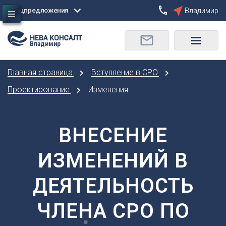
Спецпредложения
Владимир
Сбросить
Владимир
О
Москва
Санкт-Петербург
Омск
Главная страница
Вступление в СРО
Орел
А
Оренбург
Проектирование
Изменения
Архангельск
П
Астрахань
Пенза
Б
ВНЕСЕНИЕ
Пермь
Барнаул
Р
ИЗМЕНЕНИЙ В
Белгород
Ростов-на-Дону
Брянск
Рязань
ДЕЯТЕЛЬНОСТЬ
В
С
Владивосток
ЧЛЕНА СРО ПО
Самара
Владикавказ
Саранск
Владимир