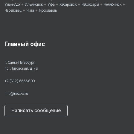
•
•
•
•
•
•
Улан-Удэ
Ульяновск
Уфа
Хабаровск
Чебоксары
Челябинск
•
•
Череповец
Чита
Ярославль
Главный офис
г. Санкт-Петербург
пр. Лиговский, д. 73
+7 (812) 6666-800
info@neva-c.ru
Написать сообщение