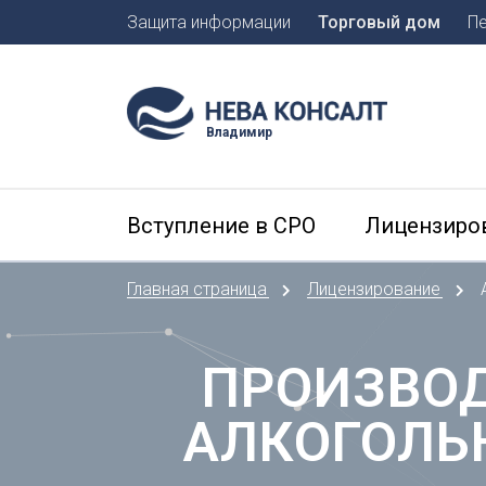
Защита информации
Торговый дом
П
Москва
Санкт-П
Владимир
А
Арханге
Вступление в СРО
Лицензиро
Астраха
Б
Главная страница
Лицензирование
Барнаул
Белгоро
Брянск
ПРОИЗВОД
В
АЛКОГОЛЬ
Владиво
Владика
Владим