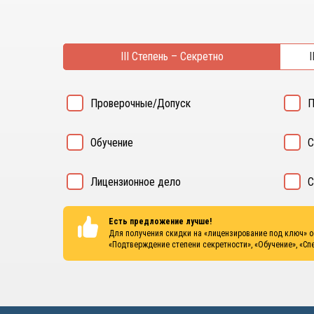
III Степень – Секретно
I
Проверочные/Допуск
П
Обучение
С
Лицензионное дело
С
Есть предложение лучше!
Для получения скидки на «лицензирование под ключ» 
«Подтверждение степени секретности», «Обучение», «Сп