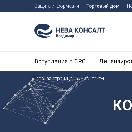
Защита информации
Торговый дом
П
Москва
Санкт-П
Владимир
А
Арханге
Вступление в СРО
Лицензиро
Астраха
Б
Главная страница
Контакты
Барнаул
Белгоро
Брянск
К
В
Владиво
Владика
Владим