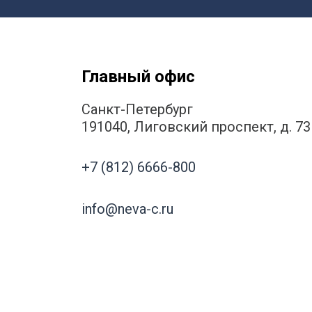
Волгогр
Вороне
Е
Главный офис
Екатери
И
Санкт-Петербург
Иванов
191040, Лиговский проспект, д. 73
Ижевск
Иркутск
+7 (812) 6666-800
info@neva-c.ru