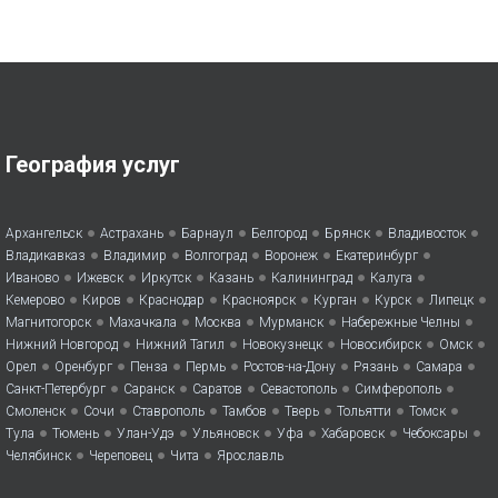
География услуг
•
•
•
•
•
•
Архангельск
Астрахань
Барнаул
Белгород
Брянск
Владивосток
•
•
•
•
•
Владикавказ
Владимир
Волгоград
Воронеж
Екатеринбург
•
•
•
•
•
•
Иваново
Ижевск
Иркутск
Казань
Калининград
Калуга
•
•
•
•
•
•
•
Кемерово
Киров
Краснодар
Красноярск
Курган
Курск
Липецк
•
•
•
•
•
Магнитогорск
Махачкала
Москва
Мурманск
Набережные Челны
•
•
•
•
•
Нижний Новгород
Нижний Тагил
Новокузнецк
Новосибирск
Омск
•
•
•
•
•
•
•
Орел
Оренбург
Пенза
Пермь
Ростов-на-Дону
Рязань
Самара
•
•
•
•
•
Санкт-Петербург
Саранск
Саратов
Севастополь
Симферополь
•
•
•
•
•
•
•
Смоленск
Сочи
Ставрополь
Тамбов
Тверь
Тольятти
Томск
•
•
•
•
•
•
•
Тула
Тюмень
Улан-Удэ
Ульяновск
Уфа
Хабаровск
Чебоксары
•
•
•
Челябинск
Череповец
Чита
Ярославль