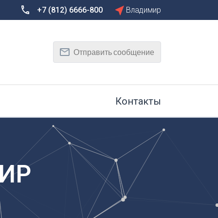
+7 (812) 6666-800
Владимир
Сбросить
Т
Отправить сообщение
Тамбов
Тверь
рг
Тольятти
Томск
Контакты
Тула
Тюмень
У
Улан-Удэ
на-Дону
Ульяновск
ИР
Уфа
Х
Хабаровск
к