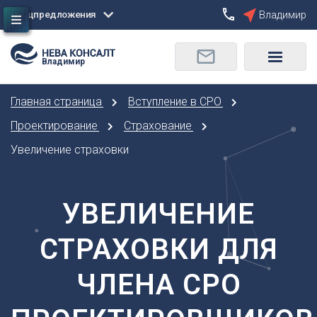
Спецпредложения
Владимир
Сбросить
Владимир
О
Москва
Санкт-Петербург
Омск
Главная страница
Вступление в СРО
Орел
А
Оренбург
Проектирование
Страхование
Архангельск
П
Увеличение страховки
Астрахань
Пенза
Б
Пермь
Барнаул
УВЕЛИЧЕНИЕ
Р
Белгород
Ростов-на-Дону
Брянск
СТРАХОВКИ ДЛЯ
Рязань
В
С
ЧЛЕНА СРО
Владивосток
Самара
Владикавказ
Саранск
Владимир