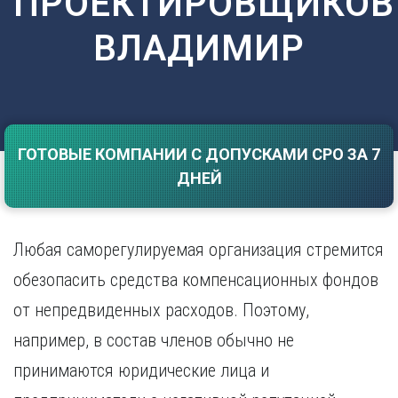
ПРОЕКТИРОВЩИКОВ
Саратов
Волгоград
ВЛАДИМИР
Севастополь
Воронеж
Симферополь
Е
Смоленск
Екатеринбург
Сочи
Ставрополь
И
Т
ГОТОВЫЕ КОМПАНИИ С ДОПУСКАМИ СРО ЗА 7
Иваново
ДНЕЙ
Ижевск
Тамбов
Иркутск
Тверь
Тольятти
К
Томск
Любая саморегулируемая организация стремится
Казань
Тула
обезопасить средства компенсационных фондов
Калининград
Тюмень
Калуга
от непредвиденных расходов. Поэтому,
У
Кемерово
например, в состав членов обычно не
Киров
Улан-Удэ
Краснодар
Ульяновск
принимаются юридические лица и
Красноярск
Уфа