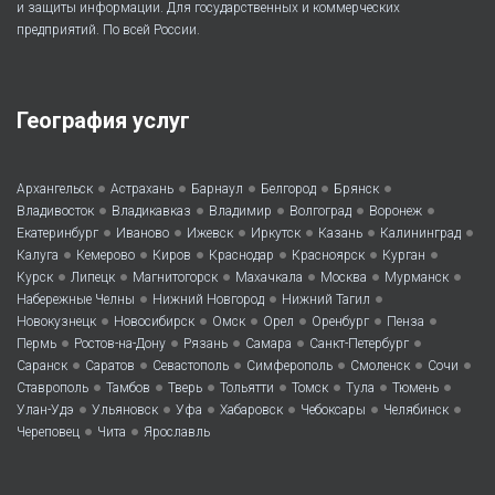
и защиты информации. Для государственных и коммерческих
предприятий. По всей России.
География услуг
•
•
•
•
•
Архангельск
Астрахань
Барнаул
Белгород
Брянск
•
•
•
•
•
Владивосток
Владикавказ
Владимир
Волгоград
Воронеж
•
•
•
•
•
•
Екатеринбург
Иваново
Ижевск
Иркутск
Казань
Калининград
•
•
•
•
•
•
Калуга
Кемерово
Киров
Краснодар
Красноярск
Курган
•
•
•
•
•
•
Курск
Липецк
Магнитогорск
Махачкала
Москва
Мурманск
•
•
•
Набережные Челны
Нижний Новгород
Нижний Тагил
•
•
•
•
•
•
Новокузнецк
Новосибирск
Омск
Орел
Оренбург
Пенза
•
•
•
•
•
Пермь
Ростов-на-Дону
Рязань
Самара
Санкт-Петербург
•
•
•
•
•
•
Саранск
Саратов
Севастополь
Симферополь
Смоленск
Сочи
•
•
•
•
•
•
•
Ставрополь
Тамбов
Тверь
Тольятти
Томск
Тула
Тюмень
•
•
•
•
•
•
Улан-Удэ
Ульяновск
Уфа
Хабаровск
Чебоксары
Челябинск
•
•
Череповец
Чита
Ярославль