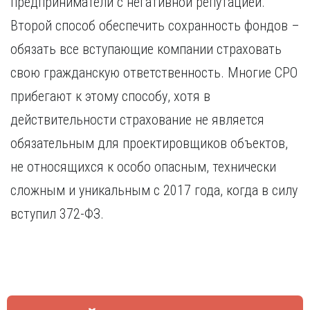
предприниматели с негативной репутацией.
Курган
Х
Курск
Второй способ обеспечить сохранность фондов –
Хабаровск
Л
обязать все вступающие компании страховать
Ч
Липецк
свою гражданскую ответственность. Многие СРО
Чебоксары
М
прибегают к этому способу, хотя в
Челябинск
Магнитогорск
Череповец
действительности страхование не является
Махачкала
Чита
обязательным для проектировщиков объектов,
Мурманск
Я
не относящихся к особо опасным, технически
Н
Ярославль
сложным и уникальным с 2017 года, когда в силу
Набережные Челны
Нижний Новгород
вступил 372-ФЗ.
Нижний Тагил
Новокузнецк
Новосибирск