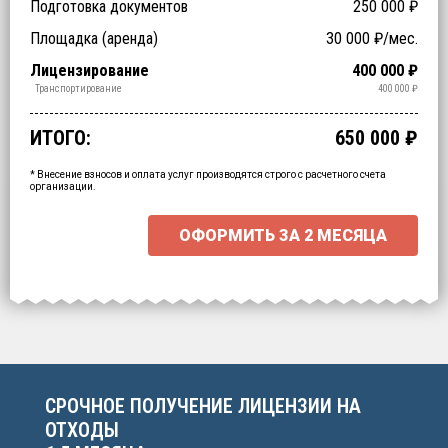
Подготовка документов
250 000
₽
Заключение ФБУЗ (ЦГиЭ)
Заключение РОСПОТРЕБНАДЗОРа (СЭЗ)
Технические специалисты (обучение)
Отходы > 200
Спецтехника (аренда)
Оборудование (аренда)
Площадка (аренда)
30 000
₽/мес.
NaN
NaN
₽
₽
₽
₽
₽
₽
Срочное получение
1-4 классы отходов
Лицензирование
400 000
₽
₽
₽
Обработка
Утилизация
Обезвреживание
Размещение
Сбор
Транспортирование
400 000
₽
₽
₽
₽
₽
₽
ИТОГО:
650 000
₽
Промежуточный итог:
15000
₽
Ваша персональна скидка
-
15000
₽
* Внесение взносов и оплата услуг производятся строго с расчетного счета
организации.
ОФОРМИТЬ ЗА
2 МЕСЯЦА
Выберите интересующие вас пункты
для начала расчёта.
СРОЧНОЕ ПОЛУЧЕНИЕ ЛИЦЕНЗИИ НА
ОТХОДЫ