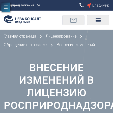
Спецпредложения
Владимир
Сбросить
Владимир
О
Москва
Санкт-Петербург
Омск
Главная страница
Лицензирование
Орел
А
Оренбург
Обращение с отходами
Внесение изменений
Архангельск
П
Астрахань
Пенза
Б
ВНЕСЕНИЕ
Пермь
Барнаул
Р
ИЗМЕНЕНИЙ В
Белгород
Ростов-на-Дону
Брянск
Рязань
ЛИЦЕНЗИЮ
В
С
Владивосток
РОСПРИРОДНАДЗОР
Самара
Владикавказ
Саранск
Владимир