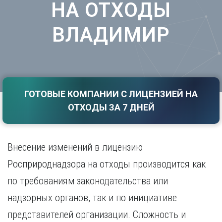
НА ОТХОДЫ
Саратов
Волгоград
Севастополь
Воронеж
ВЛАДИМИР
Симферополь
Е
Смоленск
Екатеринбург
Сочи
Ставрополь
И
Т
Иваново
ГОТОВЫЕ КОМПАНИИ С ЛИЦЕНЗИЕЙ НА
Ижевск
Тамбов
ОТХОДЫ ЗА 7 ДНЕЙ
Иркутск
Тверь
Тольятти
К
Томск
Казань
Внесение изменений в лицензию
Тула
Калининград
Тюмень
Росприроднадзора на отходы производится как
Калуга
У
Кемерово
по требованиям законодательства или
Киров
Улан-Удэ
надзорных органов, так и по инициативе
Краснодар
Ульяновск
представителей организации. Сложность и
Красноярск
Уфа