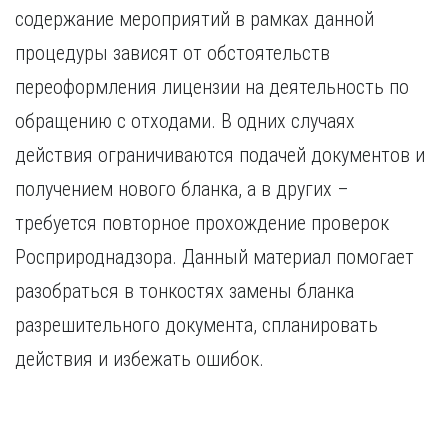
Курган
содержание мероприятий в рамках данной
Х
Курск
процедуры зависят от обстоятельств
Хабаровск
Л
переоформления лицензии на деятельность по
Ч
Липецк
Чебоксары
обращению с отходами. В одних случаях
М
Челябинск
действия ограничиваются подачей документов и
Магнитогорск
Череповец
получением нового бланка, а в других –
Махачкала
Чита
Мурманск
требуется повторное прохождение проверок
Я
Н
Росприроднадзора. Данный материал помогает
Ярославль
Набережные Челны
разобраться в тонкостях замены бланка
Нижний Новгород
разрешительного документа, спланировать
Нижний Тагил
Новокузнецк
действия и избежать ошибок.
Новосибирск