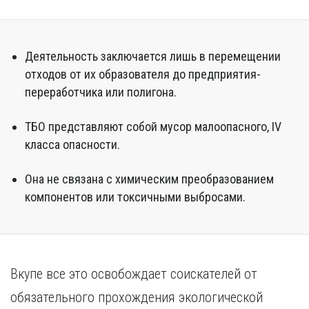
Курган
Х
Курск
Хабаровск
Л
Деятельность заключается лишь в перемещении
Ч
Липецк
отходов от их образователя до предприятия-
Чебоксары
переработчика или полигона.
М
Челябинск
Магнитогорск
Череповец
ТБО представляют собой мусор малоопасного, IV
Махачкала
Чита
класса опасности.
Мурманск
Я
Н
Ярославль
Она не связана с химическим преобразованием
Набережные Челны
компонентов или токсичными выбросами.
Нижний Новгород
Нижний Тагил
Новокузнецк
Новосибирск
Вкупе все это освобождает соискателей от
обязательного прохождения экологической