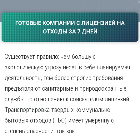
Саратов
Волгоград
Севастополь
Воронеж
Симферополь
ГОТОВЫЕ КОМПАНИИ С ЛИЦЕНЗИЕЙ НА
Е
Смоленск
ОТХОДЫ ЗА 7 ДНЕЙ
Екатеринбург
Сочи
Ставрополь
И
Т
Иваново
Существует правило: чем большую
Ижевск
Тамбов
экологическую угрозу несет в себе планируемая
Иркутск
Тверь
деятельность, тем более строгие требования
Тольятти
К
Томск
предъявляют санитарные и природоохранные
Казань
Тула
Калининград
службы по отношению к соискателям лицензий.
Тюмень
Калуга
Транспортировка твердых коммунально-
У
Кемерово
бытовых отходов (ТБО) имеет умеренную
Киров
Улан-Удэ
Краснодар
Ульяновск
степень опасности, так как:
Красноярск
Уфа