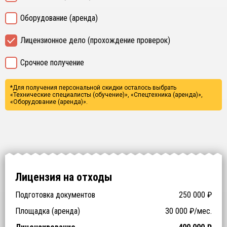
Оборудование (аренда)
Лицензионное дело (прохождение проверок)
Срочное получение
*Для получения персональной скидки осталось выбрать
«Технические специалисты (обучение)», «Спецтехника (аренда)»,
«Оборудование (аренда)».
Лицензия на отходы
Подготовка документов
250 000
₽
Заключение ФБУЗ (ЦГиЭ)
Заключение РОСПОТРЕБНАДЗОРа (СЭЗ)
Технические специалисты (обучение)
Отходы > 200
Спецтехника (аренда)
Оборудование (аренда)
Площадка (аренда)
30 000
₽/мес.
NaN
NaN
₽
₽
₽
₽
₽
₽