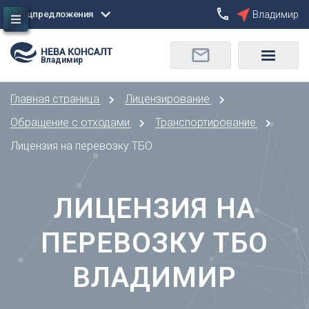
Спецпредложения
Владимир
Сбросить
Владимир
О
Москва
Санкт-Петербург
Омск
Главная страница
Лицензирование
Орел
А
Оренбург
Обращение с отходами
Транспортирование
Архангельск
П
Лицензия на перевозку ТБО
Астрахань
Пенза
Б
Пермь
Барнаул
ЛИЦЕНЗИЯ НА
Р
Белгород
Ростов-на-Дону
Брянск
ПЕРЕВОЗКУ ТБО
Рязань
В
С
ВЛАДИМИР
Владивосток
Самара
Владикавказ
Саранск
Владимир